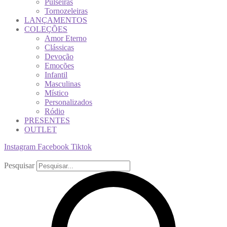
Pulseiras
Tornozeleiras
LANÇAMENTOS
COLEÇÕES
Amor Eterno
Clássicas
Devoção
Emoções
Infantil
Masculinas
Místico
Personalizados
Ródio
PRESENTES
OUTLET
Instagram
Facebook
Tiktok
Pesquisar