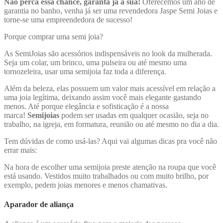
Não perca essa chance, garanta já a sua!
Oferecemos um ano de
garantia no banho, venha já ser uma revendedora Jaspe Semi Joias e
torne-se uma empreendedora de sucesso!
Porque comprar uma semi joia?
As SemiJoias são acessórios indispensáveis no look da mulherada.
Seja um colar, um brinco, uma pulseira ou até mesmo uma
tornozeleira, usar uma semijoia faz toda a diferença.
Além da beleza, elas possuem um valor mais acessível em relação a
uma joia legítima, deixando assim você mais elegante gastando
menos. Até porque elegância e sofisticação é a nossa
marca!
Semijoias
podem ser usadas em qualquer ocasião, seja no
trabalho, na igreja, em formatura, reunião ou até mesmo no dia a dia.
Tem dúvidas de como usá-las? Aqui vai algumas dicas pra você não
errar mais:
Na hora de escolher uma semijoia preste atenção na roupa que você
está usando. Vestidos muito trabalhados ou com muito brilho, por
exemplo, pedem joias menores e menos chamativas.
Aparador de aliança