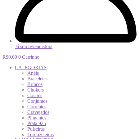
Já sou revendedora
R$
0,00
0
Carrinho
CATEGORIAS
Anéis
Braceletes
Brincos
Chokers
Colares
Conjuntos
Correntes
Cravejados
Pingentes
Prata 925
Pulseiras
Tornozeleiras