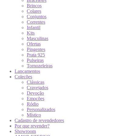
Braceletes
Brincos
Colares
Conjuntos
Correntes
Infantil
Kits
Masculinas
Ofertas
Pingentes
Prata 925
Pulseiras
Tornozeleiras
Lançamentos
Coleções
Clássicas
Cravejados
Devoção
Emoções
Ródio
Personalizados
Místico
Cadastro de revendedores
Por que revender?
Showroom