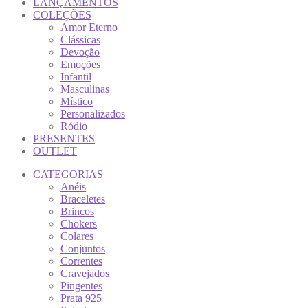
LANÇAMENTOS
COLEÇÕES
Amor Eterno
Clássicas
Devoção
Emoções
Infantil
Masculinas
Místico
Personalizados
Ródio
PRESENTES
OUTLET
CATEGORIAS
Anéis
Braceletes
Brincos
Chokers
Colares
Conjuntos
Correntes
Cravejados
Pingentes
Prata 925