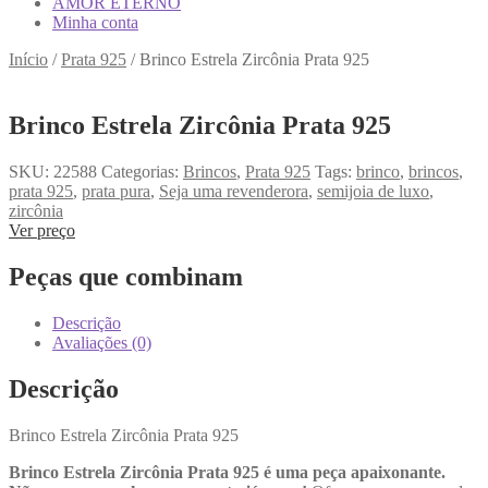
AMOR ETERNO
Minha conta
Início
/
Prata 925
/
Brinco Estrela Zircônia Prata 925
Brinco Estrela Zircônia Prata 925
SKU:
22588
Categorias:
Brincos
,
Prata 925
Tags:
brinco
,
brincos
,
prata 925
,
prata pura
,
Seja uma revenderora
,
semijoia de luxo
,
zircônia
Ver preço
Peças que combinam
Descrição
Avaliações (0)
Descrição
Brinco Estrela Zircônia Prata 925
Brinco Estrela Zircônia Prata 925 é uma peça apaixonante.