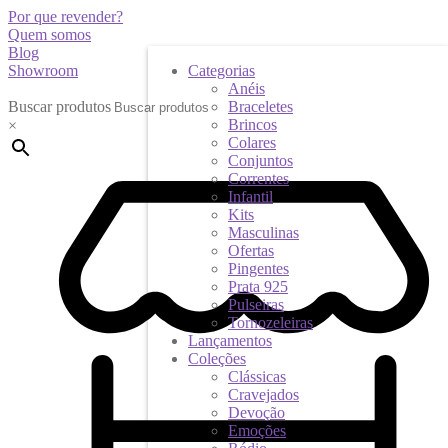
Por que revender?
Quem somos
Blog
Showroom
Categorias
Anéis
Buscar produtos
Braceletes
Brincos
×
Colares
Conjuntos
Correntes
Infantil
Kits
Masculinas
Ofertas
Pingentes
Prata 925
Pulseiras
Tornozeleiras
Lançamentos
Coleções
Clássicas
Cravejados
Devoção
Emoções