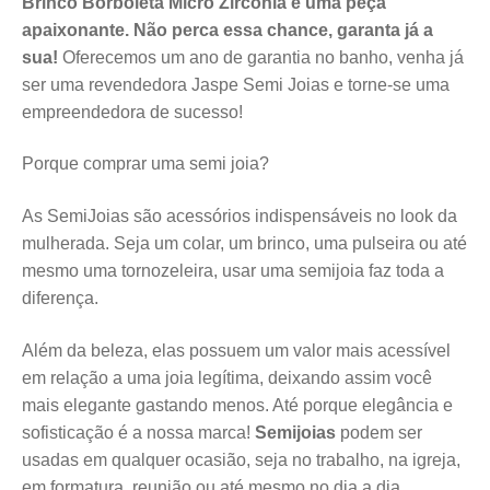
Brinco Borboleta Micro Zircônia é uma peça
apaixonante. Não perca essa chance, garanta já a
sua!
Oferecemos um ano de garantia no banho, venha já
ser uma revendedora Jaspe Semi Joias e torne-se uma
empreendedora de sucesso!
Porque comprar uma semi joia?
As SemiJoias são acessórios indispensáveis no look da
mulherada. Seja um colar, um brinco, uma pulseira ou até
mesmo uma tornozeleira, usar uma semijoia faz toda a
diferença.
Além da beleza, elas possuem um valor mais acessível
em relação a uma joia legítima, deixando assim você
mais elegante gastando menos. Até porque elegância e
sofisticação é a nossa marca!
Semijoias
podem ser
usadas em qualquer ocasião, seja no trabalho, na igreja,
em formatura, reunião ou até mesmo no dia a dia.