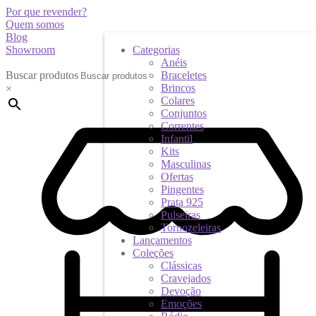
Por que revender?
Quem somos
Blog
Showroom
Categorias
Anéis
Buscar produtos
Braceletes
Brincos
×
Colares
Conjuntos
Correntes
Infantil
Kits
Masculinas
Ofertas
Pingentes
Prata 925
Pulseiras
Tornozeleiras
Lançamentos
Coleções
Clássicas
Cravejados
Devoção
Emoções