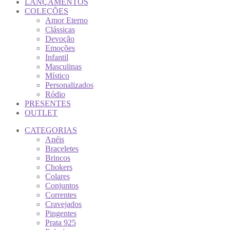
LANÇAMENTOS
COLEÇÕES
Amor Eterno
Clássicas
Devoção
Emoções
Infantil
Masculinas
Místico
Personalizados
Ródio
PRESENTES
OUTLET
CATEGORIAS
Anéis
Braceletes
Brincos
Chokers
Colares
Conjuntos
Correntes
Cravejados
Pingentes
Prata 925