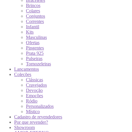
Braceletes
Brincos
Colares
Conjuntos
Correntes
Infantil
Kits
Masculinas
Ofertas
Pingentes
Prata 925
Pulseiras
Tornozeleiras
Lançamentos
Coleções
Clássicas
Cravejados
Devoção
Emoções
Ródio
Personalizados
Místico
Cadastro de revendedores
Por que revender?
Showroom