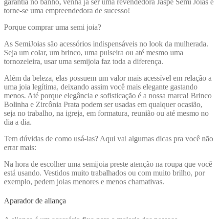
garantia no banho, venha já ser uma revendedora Jaspe Semi Joias e
torne-se uma empreendedora de sucesso!
Porque comprar uma semi joia?
As SemiJoias são acessórios indispensáveis no look da mulherada.
Seja um colar, um brinco, uma pulseira ou até mesmo uma
tornozeleira, usar uma semijoia faz toda a diferença.
Além da beleza, elas possuem um valor mais acessível em relação a
uma joia legítima, deixando assim você mais elegante gastando
menos. Até porque elegância e sofisticação é a nossa marca! Brinco
Bolinha e Zircônia Prata
podem ser usadas em qualquer ocasião,
seja no trabalho, na igreja, em formatura, reunião ou até mesmo no
dia a dia.
Tem dúvidas de como usá-las? Aqui vai algumas dicas pra você não
errar mais:
Na hora de escolher uma semijoia preste atenção na roupa que você
está usando. Vestidos muito trabalhados ou com muito brilho, por
exemplo, pedem joias menores e menos chamativas.
Aparador de aliança