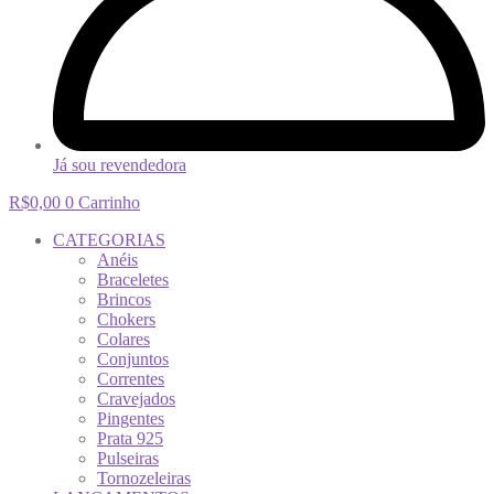
Já sou revendedora
R$
0,00
0
Carrinho
CATEGORIAS
Anéis
Braceletes
Brincos
Chokers
Colares
Conjuntos
Correntes
Cravejados
Pingentes
Prata 925
Pulseiras
Tornozeleiras