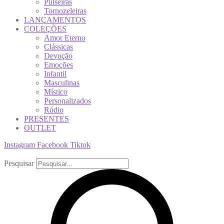
Pulseiras
Tornozeleiras
LANÇAMENTOS
COLEÇÕES
Amor Eterno
Clássicas
Devoção
Emoções
Infantil
Masculinas
Místico
Personalizados
Ródio
PRESENTES
OUTLET
Instagram
Facebook
Tiktok
Pesquisar