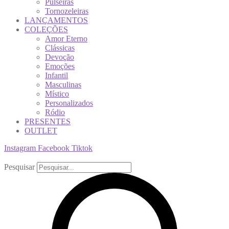
Pulseiras
Tornozeleiras
LANÇAMENTOS
COLEÇÕES
Amor Eterno
Clássicas
Devoção
Emoções
Infantil
Masculinas
Místico
Personalizados
Ródio
PRESENTES
OUTLET
Instagram
Facebook
Tiktok
Pesquisar