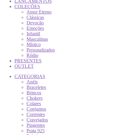
LANÇAMENTOS
COLEÇÕES
Amor Eterno
Clássicas
Devoção
Emoções
Infantil
Masculinas
Místico
Personalizados
Ródio
PRESENTES
OUTLET
CATEGORIAS
Anéis
Braceletes
Brincos
Chokers
Colares
Conjuntos
Correntes
Cravejados
Pingentes
Prata 925