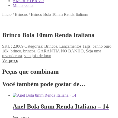
AMOR ETERNO
Minha conta
Início
/
Brincos
/
Brinco Bola 10mm Renda Italiana
Brinco Bola 10mm Renda Italiana
SKU:
23069
Categorias:
Brincos
,
Lançamentos
Tags:
banho ouro
18k
,
brinco
,
brincos
,
GARANTIA NO BANHO
,
Seja uma
revenderora
,
semijoia de luxo
Ver preço
Peças que combinam
Você também pode gostar de…
Anel Bola 8mm Renda Italiana – 14
Ver preço