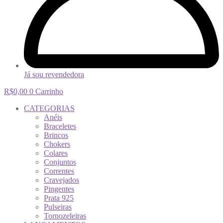
Já sou revendedora
R$
0,00
0
Carrinho
CATEGORIAS
Anéis
Braceletes
Brincos
Chokers
Colares
Conjuntos
Correntes
Cravejados
Pingentes
Prata 925
Pulseiras
Tornozeleiras