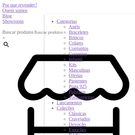
Por que revender?
Quem somos
Blog
Showroom
Categorias
Anéis
Buscar produtos
Braceletes
Brincos
×
Colares
Conjuntos
Correntes
Infantil
Kits
Masculinas
Ofertas
Pingentes
Prata 925
Pulseiras
Tornozeleiras
Lançamentos
Coleções
Clássicas
Cravejados
Devoção
Emoções