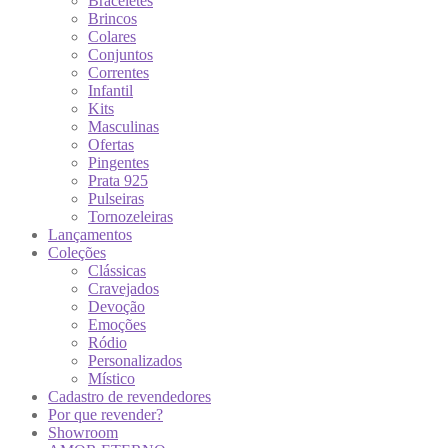
Braceletes
Brincos
Colares
Conjuntos
Correntes
Infantil
Kits
Masculinas
Ofertas
Pingentes
Prata 925
Pulseiras
Tornozeleiras
Lançamentos
Coleções
Clássicas
Cravejados
Devoção
Emoções
Ródio
Personalizados
Místico
Cadastro de revendedores
Por que revender?
Showroom