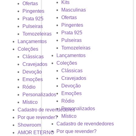
Kits
Ofertas
Masculinas
Pingentes
Ofertas
Prata 925
Pingentes
Pulseiras
Prata 925
Tornozeleiras
Pulseiras
Lançamentos
Tornozeleiras
Coleções
Lançamentos
Clássicas
Coleções
Cravejados
Clássicas
Devoção
Cravejados
Emoções
Devoção
Ródio
Emoções
Personalizados
Ródio
Místico
Personalizados
Cadastro de revendedores
Místico
Por que revender?
Cadastro de revendedores
Showroom
Por que revender?
AMOR ETERNO