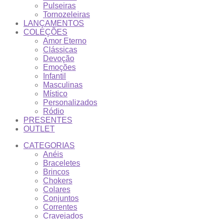
Pulseiras
Tornozeleiras
LANÇAMENTOS
COLEÇÕES
Amor Eterno
Clássicas
Devoção
Emoções
Infantil
Masculinas
Místico
Personalizados
Ródio
PRESENTES
OUTLET
CATEGORIAS
Anéis
Braceletes
Brincos
Chokers
Colares
Conjuntos
Correntes
Cravejados