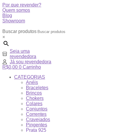
Por que revender?
Quem somos
Blog
Showroom
Buscar produtos
×
Seja uma
revendedora
Já sou revendedora
R$
0,00
0
Carrinho
CATEGORIAS
Anéis
Braceletes
Brincos
Chokers
Colares
Conjuntos
Correntes
Cravejados
Pingentes
Prata 925