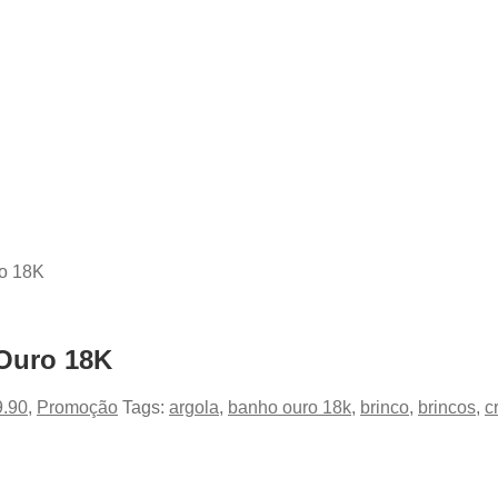
ro 18K
 Ouro 18K
9.90
,
Promoção
Tags:
argola
,
banho ouro 18k
,
brinco
,
brincos
,
c