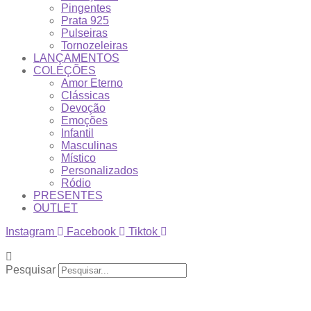
Pingentes
Prata 925
Pulseiras
Tornozeleiras
LANÇAMENTOS
COLEÇÕES
Amor Eterno
Clássicas
Devoção
Emoções
Infantil
Masculinas
Místico
Personalizados
Ródio
PRESENTES
OUTLET
Instagram
Facebook
Tiktok
Pesquisar