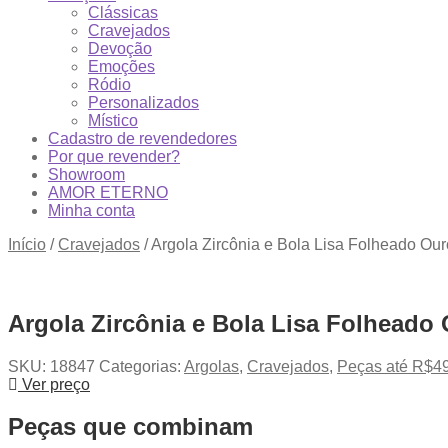
Clássicas
Cravejados
Devoção
Emoções
Ródio
Personalizados
Místico
Cadastro de revendedores
Por que revender?
Showroom
AMOR ETERNO
Minha conta
Início
/
Cravejados
/
Argola Zircônia e Bola Lisa Folheado Ou
Argola Zircônia e Bola Lisa Folheado
SKU:
18847
Categorias:
Argolas
,
Cravejados
,
Peças até R$4
Ver preço
Peças que combinam