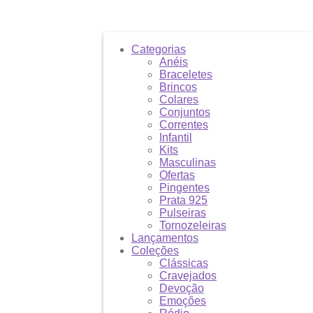
Categorias
Anéis
Braceletes
Brincos
Colares
Conjuntos
Correntes
Infantil
Kits
Masculinas
Ofertas
Pingentes
Prata 925
Pulseiras
Tornozeleiras
Lançamentos
Coleções
Clássicas
Cravejados
Devoção
Emoções