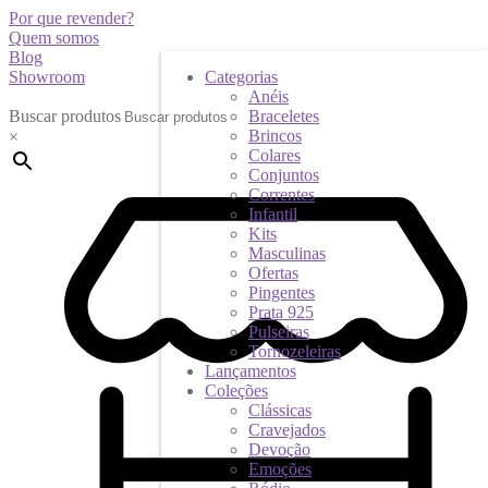
Por que revender?
Quem somos
Blog
Showroom
Categorias
Anéis
Buscar produtos
Braceletes
Brincos
×
Colares
Conjuntos
Correntes
Infantil
Kits
Masculinas
Ofertas
Pingentes
Prata 925
Pulseiras
Tornozeleiras
Lançamentos
Coleções
Clássicas
Cravejados
Devoção
Emoções