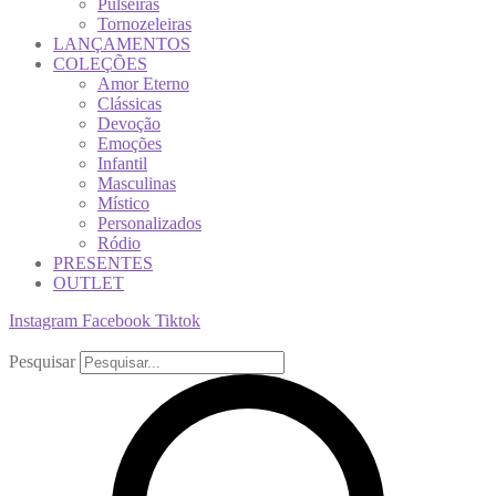
Pulseiras
Tornozeleiras
LANÇAMENTOS
COLEÇÕES
Amor Eterno
Clássicas
Devoção
Emoções
Infantil
Masculinas
Místico
Personalizados
Ródio
PRESENTES
OUTLET
Instagram
Facebook
Tiktok
Pesquisar