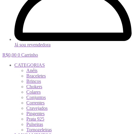
Já sou revendedora
R$
0,00
0
Carrinho
CATEGORIAS
Anéis
Braceletes
Brincos
Chokers
Colares
Conjuntos
Correntes
Cravejados
Pingentes
Prata 925
Pulseiras
Tornozeleiras