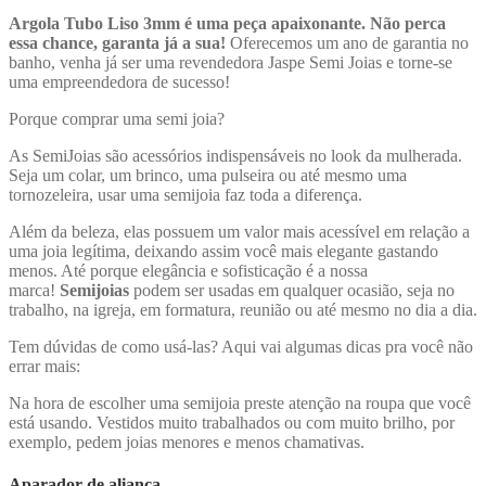
Argola Tubo Liso 3mm é uma peça apaixonante. Não perca
essa chance, garanta já a sua!
Oferecemos um ano de garantia no
banho, venha já ser uma revendedora Jaspe Semi Joias e torne-se
uma empreendedora de sucesso!
Porque comprar uma semi joia?
As SemiJoias são acessórios indispensáveis no look da mulherada.
Seja um colar, um brinco, uma pulseira ou até mesmo uma
tornozeleira, usar uma semijoia faz toda a diferença.
Além da beleza, elas possuem um valor mais acessível em relação a
uma joia legítima, deixando assim você mais elegante gastando
menos. Até porque elegância e sofisticação é a nossa
marca!
Semijoias
podem ser usadas em qualquer ocasião, seja no
trabalho, na igreja, em formatura, reunião ou até mesmo no dia a dia.
Tem dúvidas de como usá-las? Aqui vai algumas dicas pra você não
errar mais:
Na hora de escolher uma semijoia preste atenção na roupa que você
está usando. Vestidos muito trabalhados ou com muito brilho, por
exemplo, pedem joias menores e menos chamativas.
Aparador de aliança