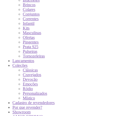
Braceletes
Brincos
Colares
Conjuntos
Correntes
Infantil
Kits
Masculinas
Ofertas
Pingentes
Prata 925
Pulseiras
Tornozeleiras
Lançamentos
Coleções
Clássicas
Cravejados
Devoção
Emoções
Ródio
Personalizados
Místico
Cadastro de revendedores
Por que revender?
Showroom