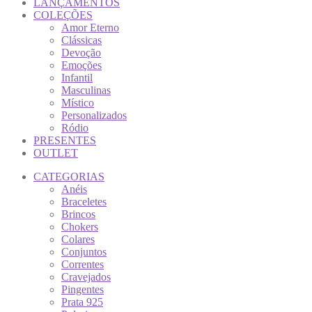
LANÇAMENTOS
COLEÇÕES
Amor Eterno
Clássicas
Devoção
Emoções
Infantil
Masculinas
Místico
Personalizados
Ródio
PRESENTES
OUTLET
CATEGORIAS
Anéis
Braceletes
Brincos
Chokers
Colares
Conjuntos
Correntes
Cravejados
Pingentes
Prata 925