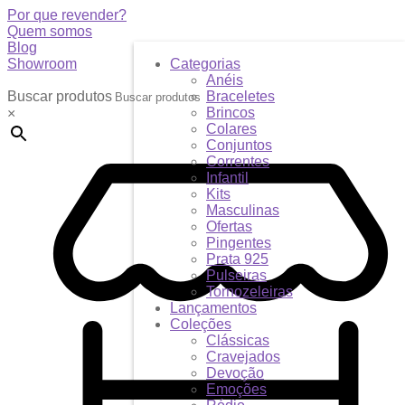
Por que revender?
Quem somos
Blog
Showroom
Categorias
Anéis
Buscar produtos
Braceletes
Brincos
×
Colares
Conjuntos
Correntes
Infantil
Kits
Masculinas
Ofertas
Pingentes
Prata 925
Pulseiras
Tornozeleiras
Lançamentos
Coleções
Clássicas
Cravejados
Devoção
Emoções