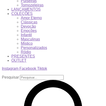
Pulseiras
Tornozeleiras
LANÇAMENTOS
COLEÇÕES
Amor Eterno
Clássicas
Devoção
Emoções
Infantil
Masculinas
Místico
Personalizados
Ródio
PRESENTES
OUTLET
Instagram
Facebook
Tiktok
Pesquisar