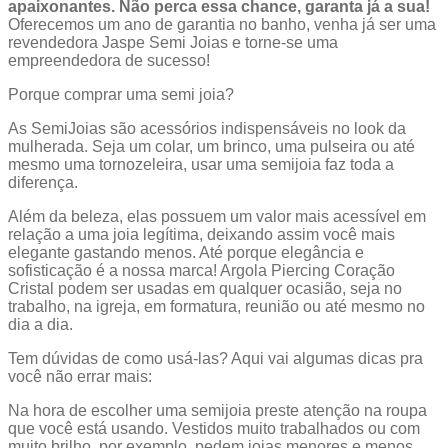
apaixonantes. Não perca essa chance, garanta já a sua!
Oferecemos um ano de garantia no banho, venha já ser uma
revendedora Jaspe Semi Joias e torne-se uma
empreendedora de sucesso!
Porque comprar uma semi joia?
As SemiJoias são acessórios indispensáveis no look da
mulherada. Seja um colar, um brinco, uma pulseira ou até
mesmo uma tornozeleira, usar uma semijoia faz toda a
diferença.
Além da beleza, elas possuem um valor mais acessível em
relação a uma joia legítima, deixando assim você mais
elegante gastando menos. Até porque elegância e
sofisticação é a nossa marca! Argola Piercing Coração
Cristal
podem ser usadas em qualquer ocasião, seja no
trabalho, na igreja, em formatura, reunião ou até mesmo no
dia a dia.
Tem dúvidas de como usá-las? Aqui vai algumas dicas pra
você não errar mais:
Na hora de escolher uma semijoia preste atenção na roupa
que você está usando. Vestidos muito trabalhados ou com
muito brilho, por exemplo, pedem joias menores e menos