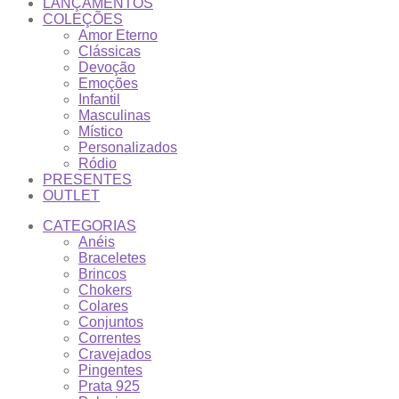
LANÇAMENTOS
COLEÇÕES
Amor Eterno
Clássicas
Devoção
Emoções
Infantil
Masculinas
Místico
Personalizados
Ródio
PRESENTES
OUTLET
CATEGORIAS
Anéis
Braceletes
Brincos
Chokers
Colares
Conjuntos
Correntes
Cravejados
Pingentes
Prata 925