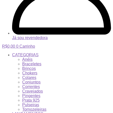
Já sou revendedora
R$
0,00
0
Carrinho
CATEGORIAS
Anéis
Braceletes
Brincos
Chokers
Colares
Conjuntos
Correntes
Cravejados
Pingentes
Prata 925
Pulseiras
Tornozeleiras