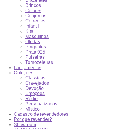
Braceletes
Brincos
Colares
Conjuntos
Correntes
Infantil
Kits
Masculinas
Ofertas
Pingentes
Prata 925
Pulseiras
Tornozeleiras
Lançamentos
Coleções
Clássicas
Cravejados
Devoção
Emoções
Ródio
Personalizados
Místico
Cadastro de revendedores
Por que revender?
Showroom