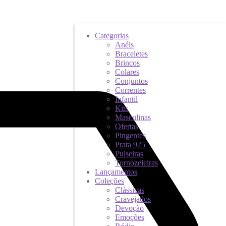
Categorias
Anéis
Braceletes
Brincos
Colares
Conjuntos
Correntes
Infantil
Kits
Masculinas
Ofertas
Pingentes
Prata 925
Pulseiras
Tornozeleiras
Lançamentos
Coleções
Clássicas
Cravejados
Devoção
Emoções