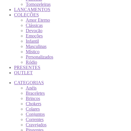
Tornozeleiras
LANÇAMENTOS
COLEÇÕES
Amor Eterno
Clássicas
Devoção
Emoções
Infantil
Masculinas
Místico
Personalizados
Ródio
PRESENTES
OUTLET
CATEGORIAS
Anéis
Braceletes
Brincos
Chokers
Colares
Conjuntos
Correntes
Cravejados
Pingentes