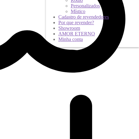
Ródio
Personalizados
Místico
Cadastro de revendedores
Por que revender?
Showroom
AMOR ETERNO
Minha conta