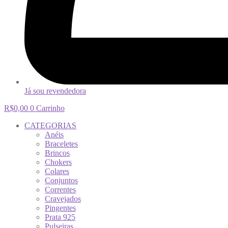
Já sou revendedora
R$
0,00
0
Carrinho
CATEGORIAS
Anéis
Braceletes
Brincos
Chokers
Colares
Conjuntos
Correntes
Cravejados
Pingentes
Prata 925
Pulseiras