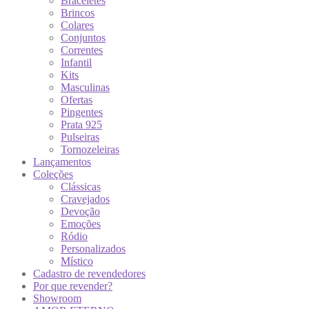
Braceletes
Brincos
Colares
Conjuntos
Correntes
Infantil
Kits
Masculinas
Ofertas
Pingentes
Prata 925
Pulseiras
Tornozeleiras
Lançamentos
Coleções
Clássicas
Cravejados
Devoção
Emoções
Ródio
Personalizados
Místico
Cadastro de revendedores
Por que revender?
Showroom