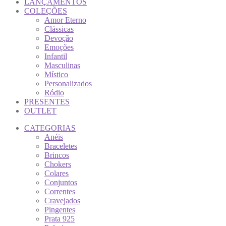
LANÇAMENTOS
COLEÇÕES
Amor Eterno
Clássicas
Devoção
Emoções
Infantil
Masculinas
Místico
Personalizados
Ródio
PRESENTES
OUTLET
CATEGORIAS
Anéis
Braceletes
Brincos
Chokers
Colares
Conjuntos
Correntes
Cravejados
Pingentes
Prata 925