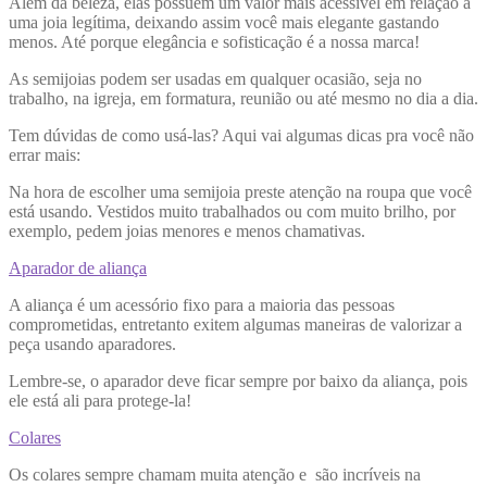
Além da beleza, elas possuem um valor mais acessível em relação a
uma joia legítima, deixando assim você mais elegante gastando
menos. Até porque elegância e sofisticação é a nossa marca!
As semijoias podem ser usadas em qualquer ocasião, seja no
trabalho, na igreja, em formatura, reunião ou até mesmo no dia a dia.
Tem dúvidas de como usá-las? Aqui vai algumas dicas pra você não
errar mais:
Na hora de escolher uma semijoia preste atenção na roupa que você
está usando. Vestidos muito trabalhados ou com muito brilho, por
exemplo, pedem joias menores e menos chamativas.
Aparador de aliança
A aliança é um acessório fixo para a maioria das pessoas
comprometidas, entretanto exitem algumas maneiras de valorizar a
peça usando aparadores.
Lembre-se, o aparador deve ficar sempre por baixo da aliança, pois
ele está ali para protege-la!
Colares
Os colares sempre chamam muita atenção e são incríveis na