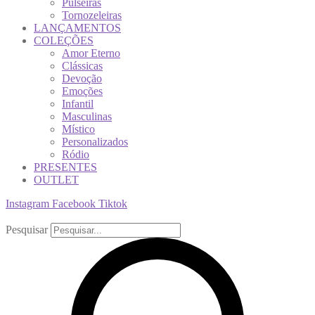
Pulseiras
Tornozeleiras
LANÇAMENTOS
COLEÇÕES
Amor Eterno
Clássicas
Devoção
Emoções
Infantil
Masculinas
Místico
Personalizados
Ródio
PRESENTES
OUTLET
Instagram
Facebook
Tiktok
Pesquisar