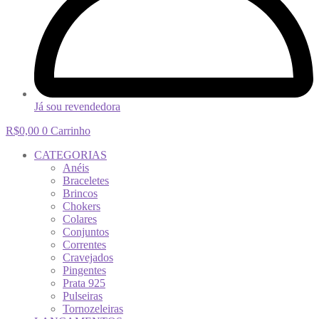
Já sou revendedora
R$
0,00
0
Carrinho
CATEGORIAS
Anéis
Braceletes
Brincos
Chokers
Colares
Conjuntos
Correntes
Cravejados
Pingentes
Prata 925
Pulseiras
Tornozeleiras