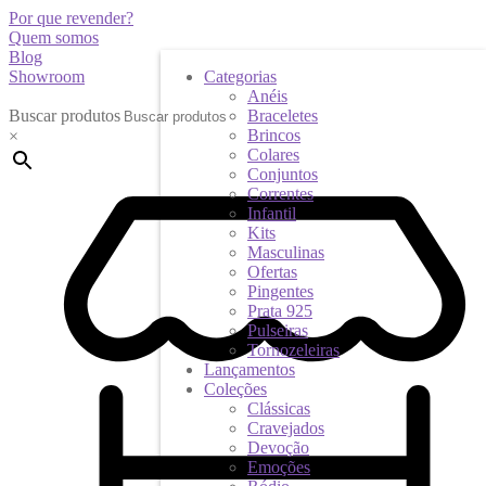
Por que revender?
Quem somos
Blog
Showroom
Categorias
Anéis
Buscar produtos
Braceletes
Brincos
×
Colares
Conjuntos
Correntes
Infantil
Kits
Masculinas
Ofertas
Pingentes
Prata 925
Pulseiras
Tornozeleiras
Lançamentos
Coleções
Clássicas
Cravejados
Devoção
Emoções