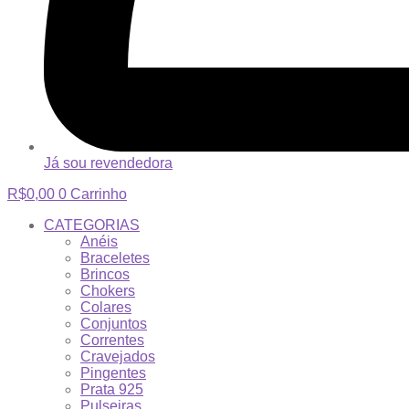
Já sou revendedora
R$
0,00
0
Carrinho
CATEGORIAS
Anéis
Braceletes
Brincos
Chokers
Colares
Conjuntos
Correntes
Cravejados
Pingentes
Prata 925
Pulseiras