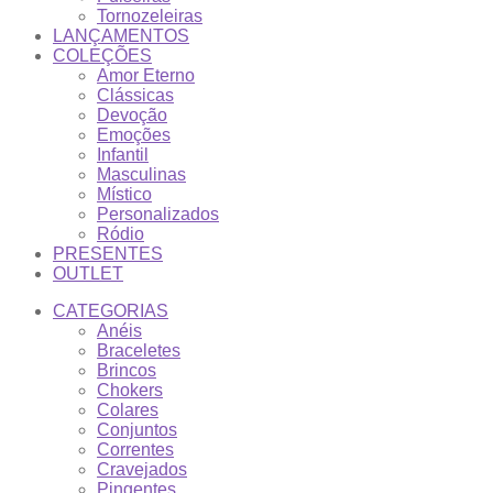
Tornozeleiras
LANÇAMENTOS
COLEÇÕES
Amor Eterno
Clássicas
Devoção
Emoções
Infantil
Masculinas
Místico
Personalizados
Ródio
PRESENTES
OUTLET
CATEGORIAS
Anéis
Braceletes
Brincos
Chokers
Colares
Conjuntos
Correntes
Cravejados
Pingentes