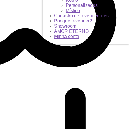
Ródio
Personalizados
Místico
Cadastro de revendedores
Por que revender?
Showroom
AMOR ETERNO
Minha conta