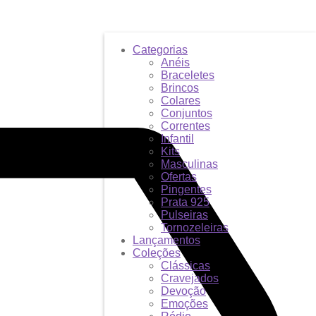
Categorias
Anéis
Braceletes
Brincos
Colares
Conjuntos
Correntes
Infantil
Kits
Masculinas
Ofertas
Pingentes
Prata 925
Pulseiras
Tornozeleiras
Lançamentos
Coleções
Clássicas
Cravejados
Devoção
Emoções