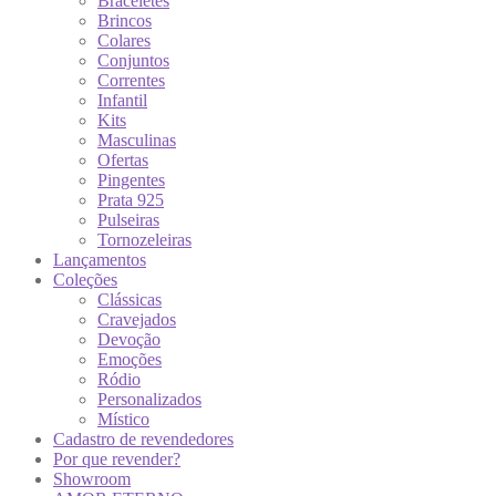
Braceletes
Brincos
Colares
Conjuntos
Correntes
Infantil
Kits
Masculinas
Ofertas
Pingentes
Prata 925
Pulseiras
Tornozeleiras
Lançamentos
Coleções
Clássicas
Cravejados
Devoção
Emoções
Ródio
Personalizados
Místico
Cadastro de revendedores
Por que revender?
Showroom