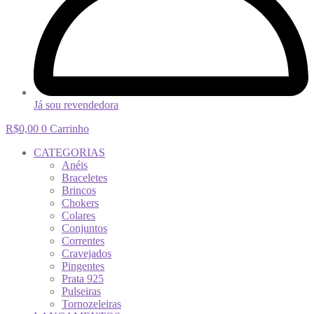
Já sou revendedora
R$
0,00
0
Carrinho
CATEGORIAS
Anéis
Braceletes
Brincos
Chokers
Colares
Conjuntos
Correntes
Cravejados
Pingentes
Prata 925
Pulseiras
Tornozeleiras