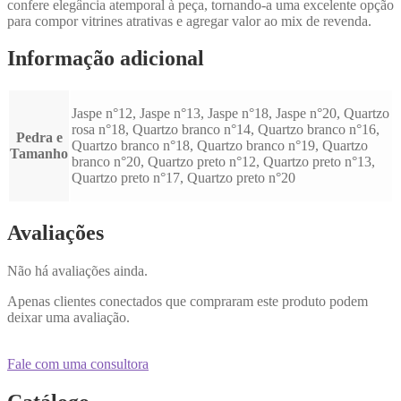
confere elegância atemporal à peça, tornando-a uma excelente opção
para compor vitrines atrativas e agregar valor ao mix de revenda.
Informação adicional
Jaspe n°12, Jaspe n°13, Jaspe n°18, Jaspe n°20, Quartzo
rosa n°18, Quartzo branco n°14, Quartzo branco n°16,
Pedra e
Quartzo branco n°18, Quartzo branco n°19, Quartzo
Tamanho
branco n°20, Quartzo preto n°12, Quartzo preto n°13,
Quartzo preto n°17, Quartzo preto n°20
Avaliações
Não há avaliações ainda.
Apenas clientes conectados que compraram este produto podem
deixar uma avaliação.
Fale com uma consultora