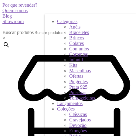
Por que revender?
Quem somos
Blog
Showroom
Categorias
Anéis
Buscar produtos
Braceletes
Brincos
×
Colares
Conjuntos
Correntes
Infantil
Kits
Masculinas
Ofertas
Pingentes
Prata 925
Pulseiras
Tornozeleiras
Lançamentos
Coleções
Clássicas
Cravejados
Devoção
Emoções