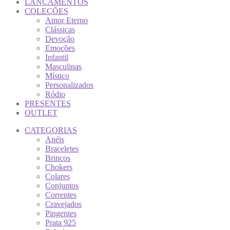
LANÇAMENTOS
COLEÇÕES
Amor Eterno
Clássicas
Devoção
Emoções
Infantil
Masculinas
Místico
Personalizados
Ródio
PRESENTES
OUTLET
CATEGORIAS
Anéis
Braceletes
Brincos
Chokers
Colares
Conjuntos
Correntes
Cravejados
Pingentes
Prata 925