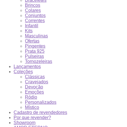
Braceletes
Brincos
Colares
Conjuntos
Correntes
Infantil
Kits
Masculinas
Ofertas
Pingentes
Prata 925
Pulseiras
Tornozeleiras
Lançamentos
Coleções
Clássicas
Cravejados
Devoção
Emoções
Ródio
Personalizados
Místico
Cadastro de revendedores
Por que revender?
Showroom