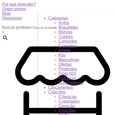
Por que revender?
Quem somos
Blog
Showroom
Categorias
Anéis
Buscar produtos
Braceletes
Brincos
×
Colares
Conjuntos
Correntes
Infantil
Kits
Masculinas
Ofertas
Pingentes
Prata 925
Pulseiras
Tornozeleiras
Lançamentos
Coleções
Clássicas
Cravejados
Devoção
Emoções