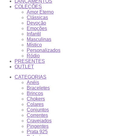
LANÇAMENTOS
COLEÇÕES
Amor Eterno
Clássicas
Devoção
Emoções
Infantil
Masculinas
Místico
Personalizados
Ródio
PRESENTES
OUTLET
CATEGORIAS
Anéis
Braceletes
Brincos
Chokers
Colares
Conjuntos
Correntes
Cravejados
Pingentes
Prata 925