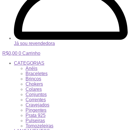
Já sou revendedora
R$
0,00
0
Carrinho
CATEGORIAS
Anéis
Braceletes
Brincos
Chokers
Colares
Conjuntos
Correntes
Cravejados
Pingentes
Prata 925
Pulseiras
Tornozeleiras