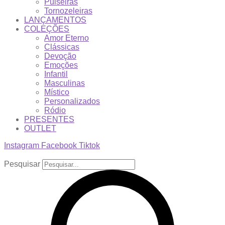
Pulseiras
Tornozeleiras
LANÇAMENTOS
COLEÇÕES
Amor Eterno
Clássicas
Devoção
Emoções
Infantil
Masculinas
Místico
Personalizados
Ródio
PRESENTES
OUTLET
Instagram
Facebook
Tiktok
Pesquisar