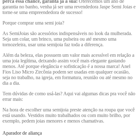
perca essa chance, garanta já a sua!
Oferecemos um ano de
garantia no banho, venha já ser uma revendedora Jaspe Semi Joias e
torne-se uma empreendedora de sucesso!
Porque comprar uma semi joia?
As SemiJoias são acessórios indispensáveis no look da mulherada.
Seja um colar, um brinco, uma pulseira ou até mesmo uma
tornozeleira, usar uma semijoia faz toda a diferença.
Além da beleza, elas possuem um valor mais acessível em relação a
uma joia legítima, deixando assim você mais elegante gastando
menos. Até porque elegância e sofisticação é a nossa marca! Anel
Fios Liso Micro Zircônia
podem ser usadas em qualquer ocasião,
seja no trabalho, na igreja, em formatura, reunião ou até mesmo no
dia a dia.
Tem dúvidas de como usá-las? Aqui vai algumas dicas pra você não
errar mais:
Na hora de escolher uma semijoia preste atenção na roupa que você
está usando. Vestidos muito trabalhados ou com muito brilho, por
exemplo, pedem joias menores e menos chamativas.
Aparador de aliança