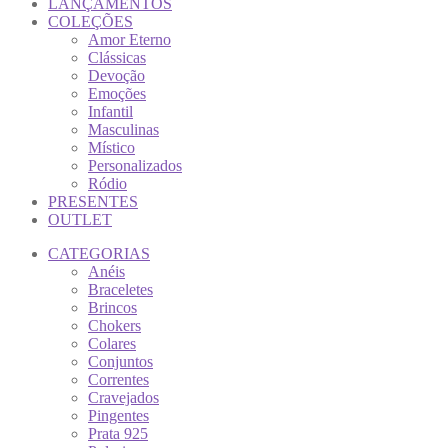
LANÇAMENTOS
COLEÇÕES
Amor Eterno
Clássicas
Devoção
Emoções
Infantil
Masculinas
Místico
Personalizados
Ródio
PRESENTES
OUTLET
CATEGORIAS
Anéis
Braceletes
Brincos
Chokers
Colares
Conjuntos
Correntes
Cravejados
Pingentes
Prata 925