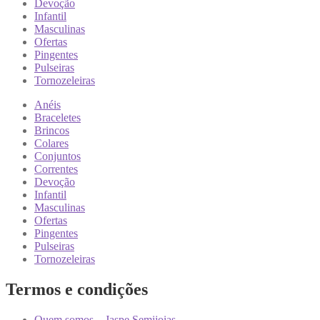
Devoção
Infantil
Masculinas
Ofertas
Pingentes
Pulseiras
Tornozeleiras
Anéis
Braceletes
Brincos
Colares
Conjuntos
Correntes
Devoção
Infantil
Masculinas
Ofertas
Pingentes
Pulseiras
Tornozeleiras
Termos e condições
Quem somos – Jaspe Semijoias