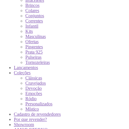
Braceletes
Brincos
Colares
Conjuntos
Correntes
Infantil
Kits
Masculinas
Ofertas
Pingentes
Prata 925
Pulseiras
Tornozeleiras
Lançamentos
Coleções
Clássicas
Cravejados
Devoção
Emoções
Ródio
Personalizados
Místico
Cadastro de revendedores
Por que revender?
Showroom