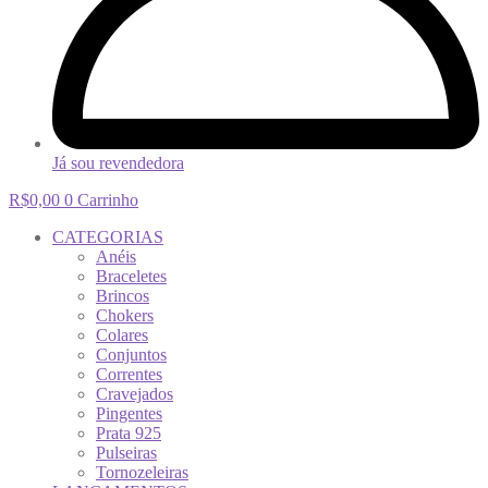
Já sou revendedora
R$
0,00
0
Carrinho
CATEGORIAS
Anéis
Braceletes
Brincos
Chokers
Colares
Conjuntos
Correntes
Cravejados
Pingentes
Prata 925
Pulseiras
Tornozeleiras