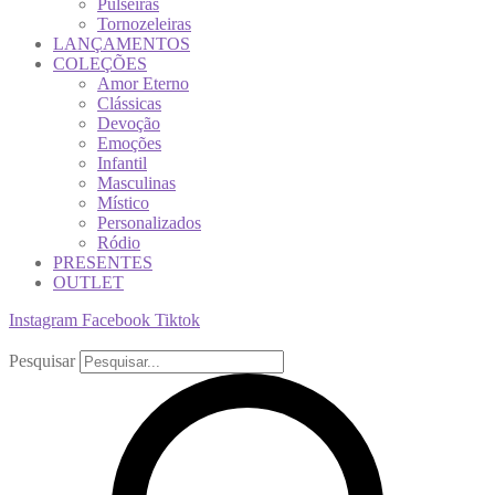
Pulseiras
Tornozeleiras
LANÇAMENTOS
COLEÇÕES
Amor Eterno
Clássicas
Devoção
Emoções
Infantil
Masculinas
Místico
Personalizados
Ródio
PRESENTES
OUTLET
Instagram
Facebook
Tiktok
Pesquisar