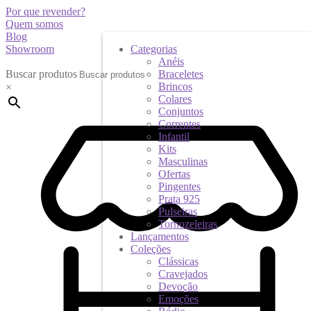
Por que revender?
Quem somos
Blog
Showroom
Categorias
Anéis
Buscar produtos
Braceletes
Brincos
×
Colares
Conjuntos
Correntes
Infantil
Kits
Masculinas
Ofertas
Pingentes
Prata 925
Pulseiras
Tornozeleiras
Lançamentos
Coleções
Clássicas
Cravejados
Devoção
Emoções