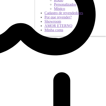
Ródio
Personalizados
Místico
Cadastro de revendedores
Por que revender?
Showroom
AMOR ETERNO
Minha conta