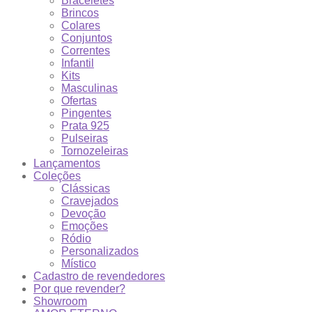
Braceletes
Brincos
Colares
Conjuntos
Correntes
Infantil
Kits
Masculinas
Ofertas
Pingentes
Prata 925
Pulseiras
Tornozeleiras
Lançamentos
Coleções
Clássicas
Cravejados
Devoção
Emoções
Ródio
Personalizados
Místico
Cadastro de revendedores
Por que revender?
Showroom