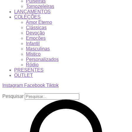
Pulseiras
Tornozeleiras
LANÇAMENTOS
COLEÇÕES
Amor Eterno
Clássicas
Devoção
Emoções
Infantil
Masculinas
Místico
Personalizados
Ródio
PRESENTES
OUTLET
Instagram
Facebook
Tiktok
Pesquisar