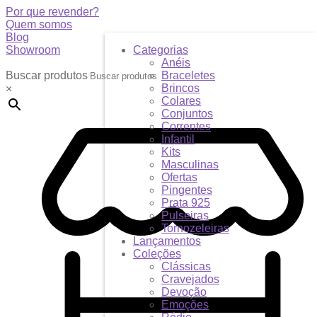
Por que revender?
Quem somos
Blog
Showroom
Categorias
Anéis
Buscar produtos
Braceletes
Brincos
×
Colares
Conjuntos
Correntes
Infantil
Kits
Masculinas
Ofertas
Pingentes
Prata 925
Pulseiras
Tornozeleiras
Lançamentos
Coleções
Clássicas
Cravejados
Devoção
Emoções