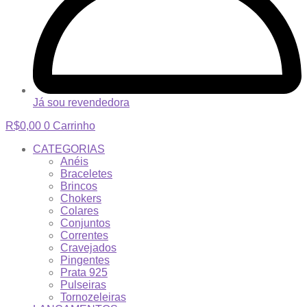
Já sou revendedora
R$
0,00
0
Carrinho
CATEGORIAS
Anéis
Braceletes
Brincos
Chokers
Colares
Conjuntos
Correntes
Cravejados
Pingentes
Prata 925
Pulseiras
Tornozeleiras