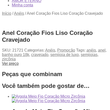
AMOR ETERNO
Minha conta
Início
/
Anéis
/
Anel Coração Fios Liso Coração Cravejado
Anel Coração Fios Liso Coração
Cravejado
SKU:
21721
Categorias:
Anéis
,
Promoção
Tags:
anéis
,
anel
,
banho ouro 18k
,
cravejado
,
semijoia de luxo
,
semijoias
,
zircônia
Ver preço
Peças que combinam
Você também pode gostar de…