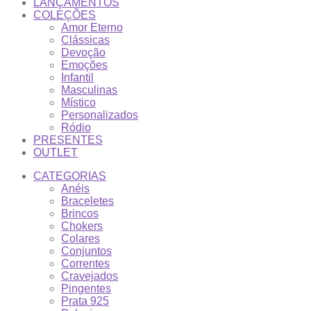
LANÇAMENTOS
COLEÇÕES
Amor Eterno
Clássicas
Devoção
Emoções
Infantil
Masculinas
Místico
Personalizados
Ródio
PRESENTES
OUTLET
CATEGORIAS
Anéis
Braceletes
Brincos
Chokers
Colares
Conjuntos
Correntes
Cravejados
Pingentes
Prata 925