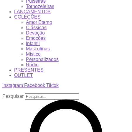
Pulseiras
Tornozeleiras
LANÇAMENTOS
COLEÇÕES
Amor Eterno
Clássicas
Devoção
Emoções
Infantil
Masculinas
Místico
Personalizados
Ródio
PRESENTES
OUTLET
Instagram
Facebook
Tiktok
Pesquisar