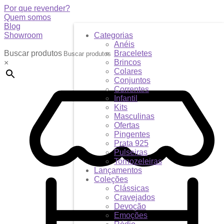
Por que revender?
Quem somos
Blog
Showroom
Categorias
Anéis
Buscar produtos
Braceletes
Brincos
×
Colares
Conjuntos
Correntes
Infantil
Kits
Masculinas
Ofertas
Pingentes
Prata 925
Pulseiras
Tornozeleiras
Lançamentos
Coleções
Clássicas
Cravejados
Devoção
Emoções