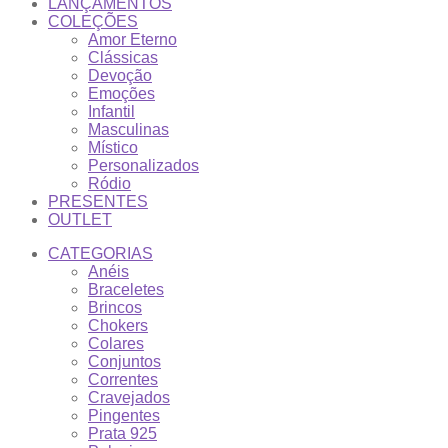
LANÇAMENTOS
COLEÇÕES
Amor Eterno
Clássicas
Devoção
Emoções
Infantil
Masculinas
Místico
Personalizados
Ródio
PRESENTES
OUTLET
CATEGORIAS
Anéis
Braceletes
Brincos
Chokers
Colares
Conjuntos
Correntes
Cravejados
Pingentes
Prata 925