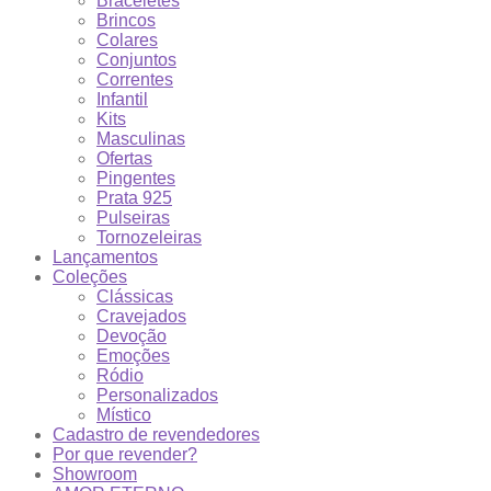
Braceletes
Brincos
Colares
Conjuntos
Correntes
Infantil
Kits
Masculinas
Ofertas
Pingentes
Prata 925
Pulseiras
Tornozeleiras
Lançamentos
Coleções
Clássicas
Cravejados
Devoção
Emoções
Ródio
Personalizados
Místico
Cadastro de revendedores
Por que revender?
Showroom