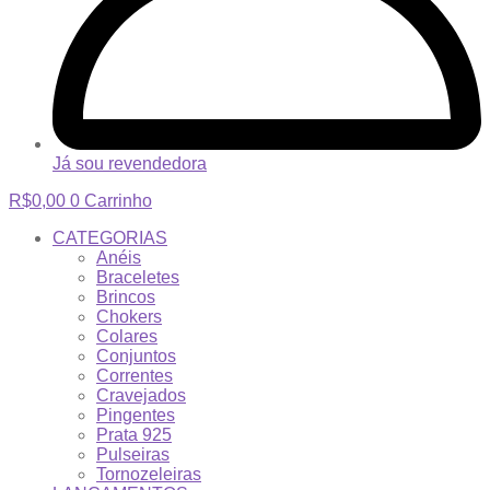
Já sou revendedora
R$
0,00
0
Carrinho
CATEGORIAS
Anéis
Braceletes
Brincos
Chokers
Colares
Conjuntos
Correntes
Cravejados
Pingentes
Prata 925
Pulseiras
Tornozeleiras