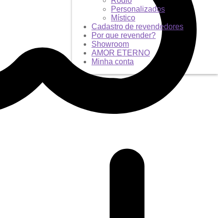
Ródio
Personalizados
Místico
Cadastro de revendedores
Por que revender?
Showroom
AMOR ETERNO
Minha conta