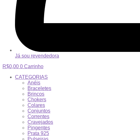
Já sou revendedora
R$
0,00
0
Carrinho
CATEGORIAS
Anéis
Braceletes
Brincos
Chokers
Colares
Conjuntos
Correntes
Cravejados
Pingentes
Prata 925
Pulseiras