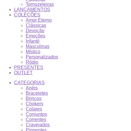
Tornozeleiras
LANÇAMENTOS
COLEÇÕES
Amor Eterno
Clássicas
Devoção
Emoções
Infantil
Masculinas
Místico
Personalizados
Ródio
PRESENTES
OUTLET
CATEGORIAS
Anéis
Braceletes
Brincos
Chokers
Colares
Conjuntos
Correntes
Cravejados
Pingentes