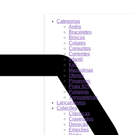
Categorias
Anéis
Braceletes
Brincos
Colares
Conjuntos
Correntes
Infantil
Kits
Masculinas
Ofertas
Pingentes
Prata 925
Pulseiras
Tornozeleiras
Lançamentos
Coleções
Clássicas
Cravejados
Devoção
Emoções