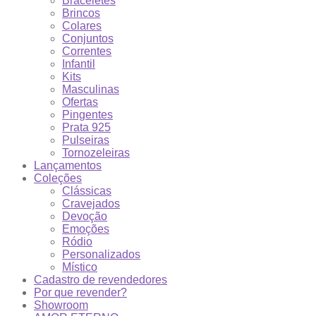
Braceletes
Brincos
Colares
Conjuntos
Correntes
Infantil
Kits
Masculinas
Ofertas
Pingentes
Prata 925
Pulseiras
Tornozeleiras
Lançamentos
Coleções
Clássicas
Cravejados
Devoção
Emoções
Ródio
Personalizados
Místico
Cadastro de revendedores
Por que revender?
Showroom