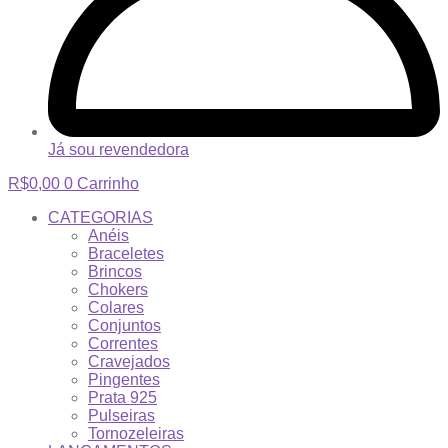
Já sou revendedora
R$
0,00
0
Carrinho
CATEGORIAS
Anéis
Braceletes
Brincos
Chokers
Colares
Conjuntos
Correntes
Cravejados
Pingentes
Prata 925
Pulseiras
Tornozeleiras