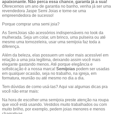
apaixonante. Não perca essa chance, garanta já a sua!
Oferecemos um ano de garantia no banho, venha já ser uma
revendedora Jaspe Semi Joias e torne-se uma
empreendedora de sucesso!
Porque comprar uma semi joia?
As SemiJoias são acessórios indispensáveis no look da
mulherada. Seja um colar, um brinco, uma pulseira ou até
mesmo uma tornozeleira, usar uma semijoia faz toda a
diferença.
Além da beleza, elas possuem um valor mais acessível em
relação a uma joia legítima, deixando assim você mais
elegante gastando menos. Até porque elegância e
sofisticação é a nossa marca!
Semijoias
podem ser usadas
em qualquer ocasião, seja no trabalho, na igreja, em
formatura, reunião ou até mesmo no dia a dia.
Tem dúvidas de como usá-las? Aqui vai algumas dicas pra
você não errar mais:
Na hora de escolher uma semijoia preste atenção na roupa
que você está usando. Vestidos muito trabalhados ou com
muito brilho, por exemplo, pedem joias menores e menos
chamativas.