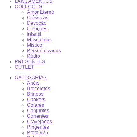
LANÇAMENTOS
COLEÇÕES
Amor Eterno
Clássicas
Devoção
Emoções
Infantil
Masculinas
Místico
Personalizados
Ródio
PRESENTES
OUTLET
CATEGORIAS
Anéis
Braceletes
Brincos
Chokers
Colares
Conjuntos
Correntes
Cravejados
Pingentes
Prata 925