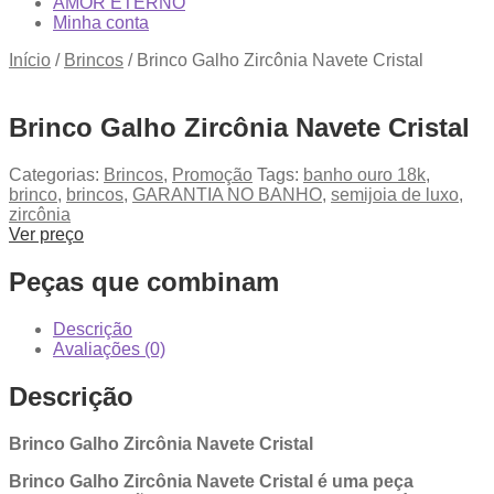
AMOR ETERNO
Minha conta
Início
/
Brincos
/
Brinco Galho Zircônia Navete Cristal
Brinco Galho Zircônia Navete Cristal
Categorias:
Brincos
,
Promoção
Tags:
banho ouro 18k
,
brinco
,
brincos
,
GARANTIA NO BANHO
,
semijoia de luxo
,
zircônia
Ver preço
Peças que combinam
Descrição
Avaliações (0)
Descrição
Brinco Galho Zircônia Navete Cristal
Brinco Galho Zircônia Navete Cristal é uma peça