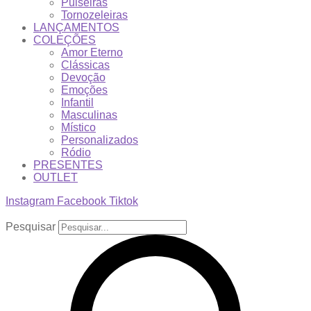
Pulseiras
Tornozeleiras
LANÇAMENTOS
COLEÇÕES
Amor Eterno
Clássicas
Devoção
Emoções
Infantil
Masculinas
Místico
Personalizados
Ródio
PRESENTES
OUTLET
Instagram
Facebook
Tiktok
Pesquisar