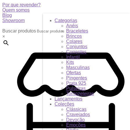
Por que revender?
Quem somos
Blog
Showroom
Categorias
Anéis
Buscar produtos
Braceletes
Brincos
×
Colares
Conjuntos
Correntes
Infantil
Kits
Masculinas
Ofertas
Pingentes
Prata 925
Pulseiras
Tornozeleiras
Lançamentos
Coleções
Clássicas
Cravejados
Devoção
Emoções