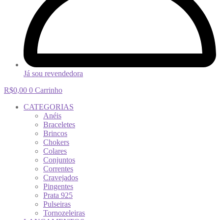
Já sou revendedora
R$
0,00
0
Carrinho
CATEGORIAS
Anéis
Braceletes
Brincos
Chokers
Colares
Conjuntos
Correntes
Cravejados
Pingentes
Prata 925
Pulseiras
Tornozeleiras