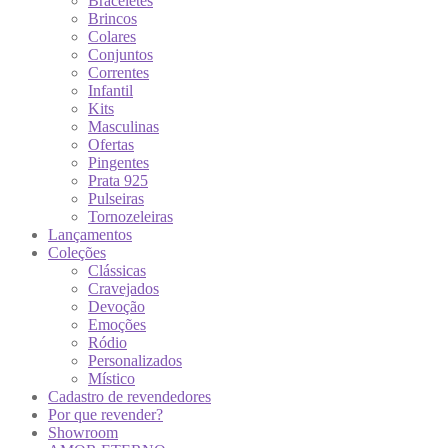
Braceletes
Brincos
Colares
Conjuntos
Correntes
Infantil
Kits
Masculinas
Ofertas
Pingentes
Prata 925
Pulseiras
Tornozeleiras
Lançamentos
Coleções
Clássicas
Cravejados
Devoção
Emoções
Ródio
Personalizados
Místico
Cadastro de revendedores
Por que revender?
Showroom