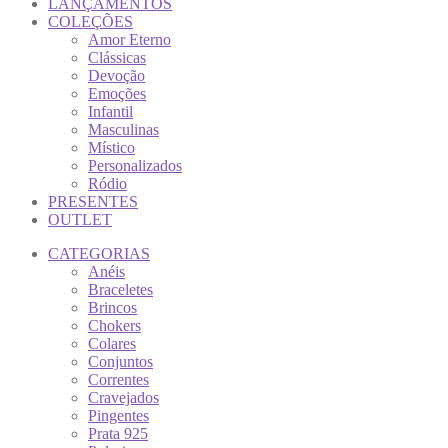
LANÇAMENTOS
COLEÇÕES
Amor Eterno
Clássicas
Devoção
Emoções
Infantil
Masculinas
Místico
Personalizados
Ródio
PRESENTES
OUTLET
CATEGORIAS
Anéis
Braceletes
Brincos
Chokers
Colares
Conjuntos
Correntes
Cravejados
Pingentes
Prata 925