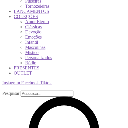
Pulseiras
Tornozeleiras
LANÇAMENTOS
COLEÇÕES
Amor Eterno
Clássicas
Devoção
Emoções
Infantil
Masculinas
Místico
Personalizados
Ródio
PRESENTES
OUTLET
Instagram
Facebook
Tiktok
Pesquisar