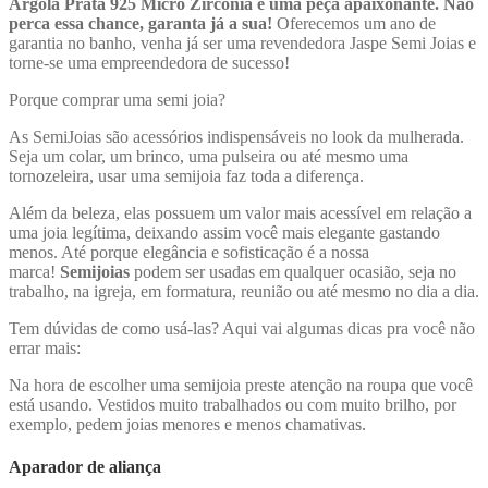
Argola Prata 925 Micro Zircônia é uma peça apaixonante. Não
perca essa chance, garanta já a sua!
Oferecemos um ano de
garantia no banho, venha já ser uma revendedora Jaspe Semi Joias e
torne-se uma empreendedora de sucesso!
Porque comprar uma semi joia?
As SemiJoias são acessórios indispensáveis no look da mulherada.
Seja um colar, um brinco, uma pulseira ou até mesmo uma
tornozeleira, usar uma semijoia faz toda a diferença.
Além da beleza, elas possuem um valor mais acessível em relação a
uma joia legítima, deixando assim você mais elegante gastando
menos. Até porque elegância e sofisticação é a nossa
marca!
Semijoias
podem ser usadas em qualquer ocasião, seja no
trabalho, na igreja, em formatura, reunião ou até mesmo no dia a dia.
Tem dúvidas de como usá-las? Aqui vai algumas dicas pra você não
errar mais:
Na hora de escolher uma semijoia preste atenção na roupa que você
está usando. Vestidos muito trabalhados ou com muito brilho, por
exemplo, pedem joias menores e menos chamativas.
Aparador de aliança