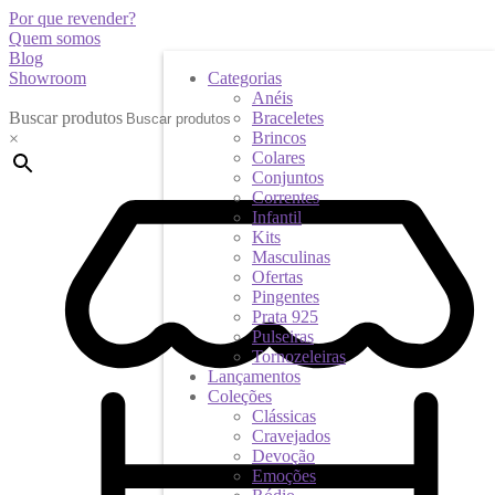
Por que revender?
Quem somos
Blog
Showroom
Categorias
Anéis
Buscar produtos
Braceletes
Brincos
×
Colares
Conjuntos
Correntes
Infantil
Kits
Masculinas
Ofertas
Pingentes
Prata 925
Pulseiras
Tornozeleiras
Lançamentos
Coleções
Clássicas
Cravejados
Devoção
Emoções