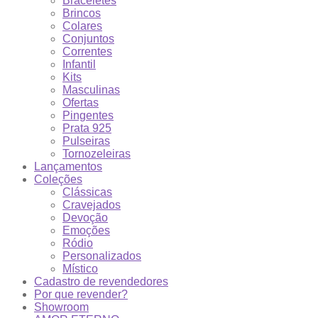
Braceletes
Brincos
Colares
Conjuntos
Correntes
Infantil
Kits
Masculinas
Ofertas
Pingentes
Prata 925
Pulseiras
Tornozeleiras
Lançamentos
Coleções
Clássicas
Cravejados
Devoção
Emoções
Ródio
Personalizados
Místico
Cadastro de revendedores
Por que revender?
Showroom