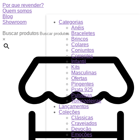
Por que revender?
Quem somos
Blog
Showroom
Categorias
Anéis
Buscar produtos
Braceletes
Brincos
×
Colares
Conjuntos
Correntes
Infantil
Kits
Masculinas
Ofertas
Pingentes
Prata 925
Pulseiras
Tornozeleiras
Lançamentos
Coleções
Clássicas
Cravejados
Devoção
Emoções