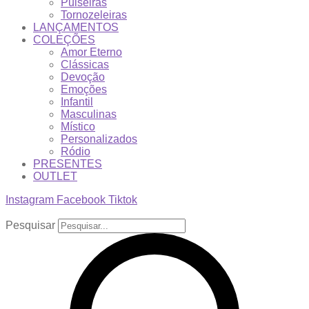
Pulseiras
Tornozeleiras
LANÇAMENTOS
COLEÇÕES
Amor Eterno
Clássicas
Devoção
Emoções
Infantil
Masculinas
Místico
Personalizados
Ródio
PRESENTES
OUTLET
Instagram
Facebook
Tiktok
Pesquisar