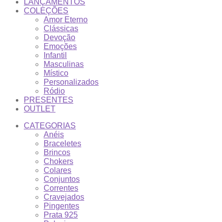
LANÇAMENTOS
COLEÇÕES
Amor Eterno
Clássicas
Devoção
Emoções
Infantil
Masculinas
Místico
Personalizados
Ródio
PRESENTES
OUTLET
CATEGORIAS
Anéis
Braceletes
Brincos
Chokers
Colares
Conjuntos
Correntes
Cravejados
Pingentes
Prata 925