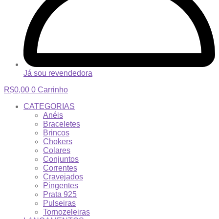
Já sou revendedora
R$
0,00
0
Carrinho
CATEGORIAS
Anéis
Braceletes
Brincos
Chokers
Colares
Conjuntos
Correntes
Cravejados
Pingentes
Prata 925
Pulseiras
Tornozeleiras