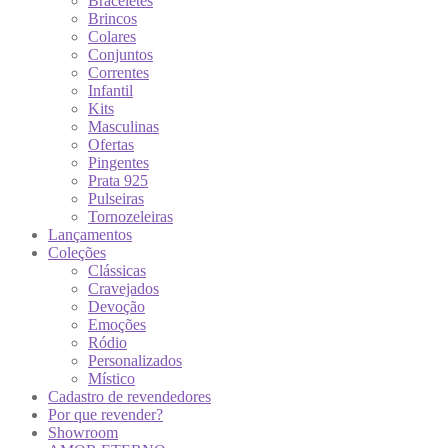
Braceletes
Brincos
Colares
Conjuntos
Correntes
Infantil
Kits
Masculinas
Ofertas
Pingentes
Prata 925
Pulseiras
Tornozeleiras
Lançamentos
Coleções
Clássicas
Cravejados
Devoção
Emoções
Ródio
Personalizados
Místico
Cadastro de revendedores
Por que revender?
Showroom