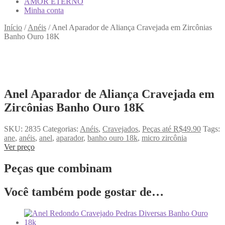
AMOR ETERNO
Minha conta
Início
/
Anéis
/
Anel Aparador de Aliança Cravejada em Zircônias
Banho Ouro 18K
Anel Aparador de Aliança Cravejada em
Zircônias Banho Ouro 18K
SKU:
2835
Categorias:
Anéis
,
Cravejados
,
Peças até R$49.90
Tags:
ane
,
anéis
,
anel
,
aparador
,
banho ouro 18k
,
micro zircônia
Ver preço
Peças que combinam
Você também pode gostar de…