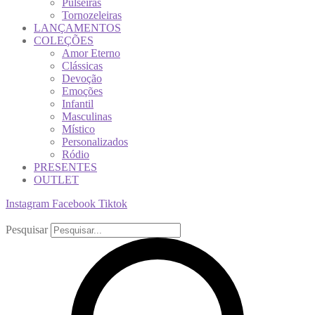
Pulseiras
Tornozeleiras
LANÇAMENTOS
COLEÇÕES
Amor Eterno
Clássicas
Devoção
Emoções
Infantil
Masculinas
Místico
Personalizados
Ródio
PRESENTES
OUTLET
Instagram
Facebook
Tiktok
Pesquisar