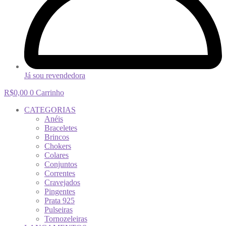
Já sou revendedora
R$
0,00
0
Carrinho
CATEGORIAS
Anéis
Braceletes
Brincos
Chokers
Colares
Conjuntos
Correntes
Cravejados
Pingentes
Prata 925
Pulseiras
Tornozeleiras