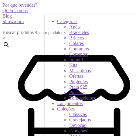
Por que revender?
Quem somos
Blog
Showroom
Categorias
Anéis
Buscar produtos
Braceletes
Brincos
×
Colares
Conjuntos
Correntes
Infantil
Kits
Masculinas
Ofertas
Pingentes
Prata 925
Pulseiras
Tornozeleiras
Lançamentos
Coleções
Clássicas
Cravejados
Devoção
Emoções