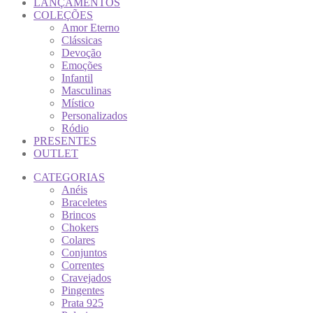
LANÇAMENTOS
COLEÇÕES
Amor Eterno
Clássicas
Devoção
Emoções
Infantil
Masculinas
Místico
Personalizados
Ródio
PRESENTES
OUTLET
CATEGORIAS
Anéis
Braceletes
Brincos
Chokers
Colares
Conjuntos
Correntes
Cravejados
Pingentes
Prata 925